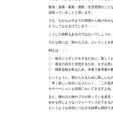
勉強・資格・家庭・運動・生活習慣のことな
頑張っていることと思います。
でも、なかなか今までの習慣から抜け出せ
どうしてもなまけてしまう・・・
こうした経験もあるのではないでしょうか
そんな時には「形から入る」ということを
例えば・・・
〇 毎日ジョギングをするために、新しく
〇 過去の自分と決別するため、まずは思
〇 国家資格を取るため、本屋で参考書や
というように、形から入るために新しいも
「早く新しい自分になりたい！」「この道
モチベーションも自然にわいてきますよね
また、憧れの人物やプロが持っている道具
自分も同じようなパフォーマンスができる
というような自信につながる効果も期待で