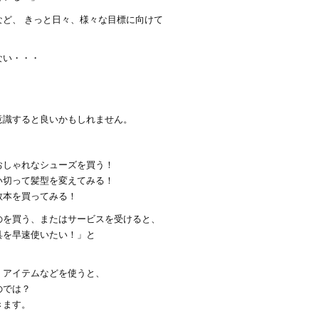
ど、 きっと日々、様々な目標に向けて
ない・・・
。
意識すると良いかもしれません。
おしゃれなシューズを買う！
い切って髪型を変えてみる！
教本を買ってみる！
のを買う、またはサービスを受けると、
具を早速使いたい！」と
。
・アイテムなどを使うと、
のでは？
きます。