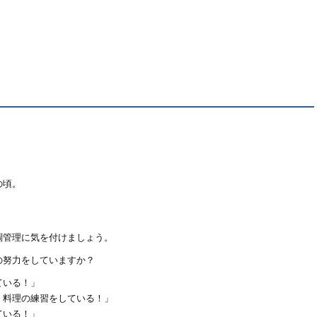
の頃。
。
調管理に気を付けましょう。
の努力をしていますか？
ている！」
、料理の練習をしている！」
ている！」