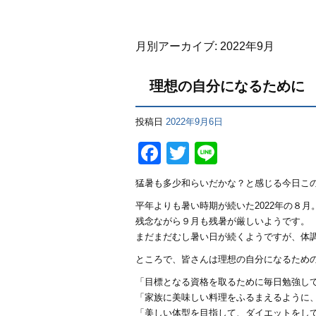
月別アーカイブ:
2022年9月
理想の自分になるために
投稿日
2022年9月6日
Facebook
Twitter
Line
猛暑も多少和らいだかな？と感じる今日こ
平年よりも暑い時期が続いた2022年の８月
残念ながら９月も残暑が厳しいようです。
まだまだむし暑い日が続くようですが、体
ところで、皆さんは理想の自分になるため
「目標となる資格を取るために毎日勉強し
「家族に美味しい料理をふるまえるように
「美しい体型を目指して、ダイエットをし