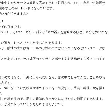
が集中力やリラックス効果を高めるとして注目されており、自宅でも動画サ
業をするのがトレンドになっています。
い方ができますよ♪
え！
サイの存在です。
ドランジア）」といい、ギリシャ語で「水の器」を意味するほど、水分と深いつな
また違う、しっとりとした美しさがあります。
わり、酸性の土では青・アルカリ性の土ではピンクになるというユニークな
ことがあるので、ぜひ近所のアジサイスポットをお散歩がてら巡ってみてく
！
思うのではなく、「外に出られないなら、家の中でしかできないことをやろ
し方です。
る、気になっていた映画や海外ドラマを一気見する、手芸・料理・絵を描く
ど。
日」が増えるので、新しい趣味のきっかけになりやすい時期でもあります。
」が見つかっているかもしれませんよ(´ω｀)