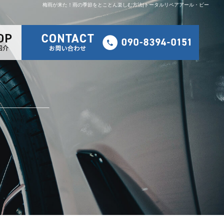
梅雨が来た！雨の季節をとことん楽しむ方法|トータルリペアアール・ビー