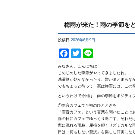
梅雨が来た！雨の季節を
投稿日
2026年6月9日
Facebook
Twitter
Line
みなさん、こんにちは！
じめじめした季節がやってきましたね。
洗濯物が乾かなかったり、髪がまとまらな
でもちょっと待って！実は梅雨には、この季節
というわけで今回は、雨の季節をポジティ
①雨音カフェで至福のひとときを
「雨音カフェ」という言葉を聞いたことは
雨の日にカフェでゆっくり過ごす、それだ
窓に流れる雨粒、屋根を叩くリズミカルな
日は「何もしない贅沢」を楽しむ口実にな