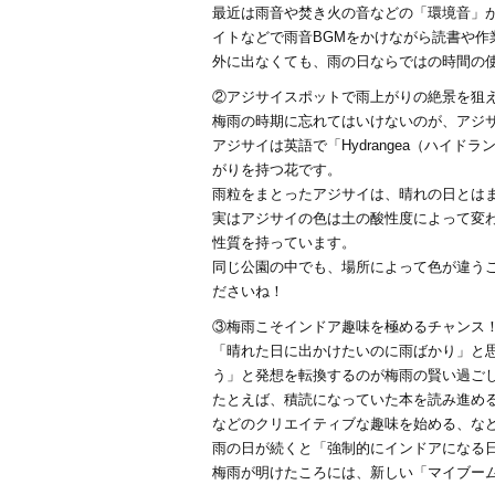
最近は雨音や焚き火の音などの「環境音」
イトなどで雨音BGMをかけながら読書や作
外に出なくても、雨の日ならではの時間の使
②アジサイスポットで雨上がりの絶景を狙
梅雨の時期に忘れてはいけないのが、アジ
アジサイは英語で「Hydrangea（ハイ
がりを持つ花です。
雨粒をまとったアジサイは、晴れの日とは
実はアジサイの色は土の酸性度によって変
性質を持っています。
同じ公園の中でも、場所によって色が違う
ださいね！
③梅雨こそインドア趣味を極めるチャンス
「晴れた日に出かけたいのに雨ばかり」と
う」と発想を転換するのが梅雨の賢い過ご
たとえば、積読になっていた本を読み進め
などのクリエイティブな趣味を始める、な
雨の日が続くと「強制的にインドアになる
梅雨が明けたころには、新しい「マイブーム