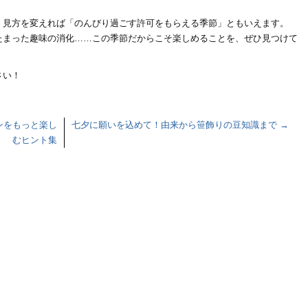
、見方を変えれば「のんびり過ごす許可をもらえる季節」ともいえます。
たまった趣味の消化……この季節だからこそ楽しめることを、ぜひ見つけて
さい！
ンをもっと楽し
七夕に願いを込めて！由来から笹飾りの豆知識まで
→
むヒント集